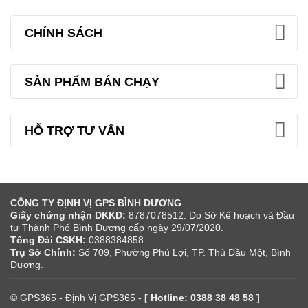
CHÍNH SÁCH
SẢN PHẨM BÁN CHẠY
HỖ TRỢ TƯ VẤN
CÔNG TY ĐỊNH VỊ GPS BÌNH DƯƠNG
Giấy chứng nhận DKKD:
8787078512. Do Sở Kế hoạch và Đầu
tư Thành Phố Bình Dương cấp ngày 29/07/2020.
Tổng Đài CSKH:
0388384858
Trụ Sở Chính:
Số 709, Phường Phú Lợi, TP. Thủ Dầu Một, Bình
Dương.
©
GPS365
- Định Vị GPS365 -
[ Hotline:
0388 38 48 58
]