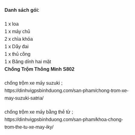
Danh sách gói:
1 x loa
1 x máy chủ
2 x chìa khóa
1 x Dây đai
1 x thủ công
1 x Băng dính hai mặt
Chống Trộm Thông Minh S802
chống trộm xe máy suzuki ;
https://dinhvigpsbinhduong.com/san-pham/chong-trom-xe-
may-suzuki-satria/
chống trộm xe máy bằng thẻ từ ;
https://dinhvigpsbinhduong.com/san-pham/khoa-chong-
trom-the-tu-xe-may-iky/