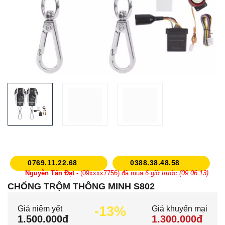
0769.11.22.68
0388.38.48.58
Nguyễn Tấn Đạt
- (09xxxx7756) đã mua
6 giờ trước (09:06:13)
CHỐNG TRỘM THÔNG MINH S802
Lê Hằng
- (09xxxx1449) đã mua
9 giờ trước (12:06:13)
Nguyễn Đình Tình
- (08xxxx5774) đã mua
2 ngày trước
-13%
Giá niêm yết
Giá khuyến mại
1.500.000đ
1.300.000đ
Thỏ Ngọc
- (09xxxx4154) đã mua
4 giờ trước (07:06:13)