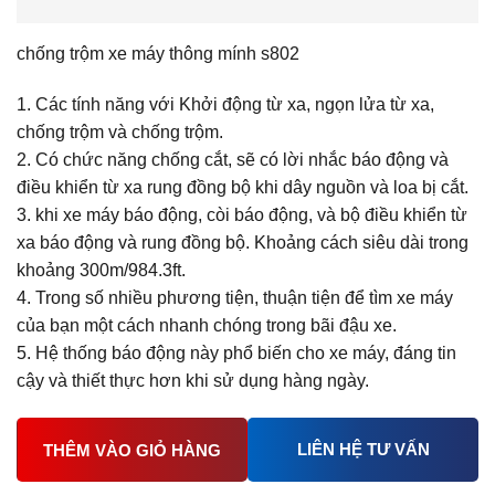
Manh Nguyen
- (98xxxx800) đã mua
6 ngày trước
Nguyễn Ngọc Thanh
- (09xxxx5757) đã mua
10 giờ trước (13:06:13)
chống trộm xe máy thông mính s802
Lê Lộc
- (09xxxx7649) đã mua
6 ngày trước
1. Các tính năng với Khởi động từ xa, ngọn lửa từ xa,
lê thị hà
- (07xxxx2268) đã mua
hôm qua
chống trộm và chống trộm.
2. Có chức năng chống cắt, sẽ có lời nhắc báo động và
điều khiển từ xa rung đồng bộ khi dây nguồn và loa bị cắt.
3. khi xe máy báo động, còi báo động, và bộ điều khiển từ
xa báo động và rung đồng bộ. Khoảng cách siêu dài trong
khoảng 300m/984.3ft.
4. Trong số nhiều phương tiện, thuận tiện để tìm xe máy
của bạn một cách nhanh chóng trong bãi đậu xe.
5. Hệ thống báo động này phổ biến cho xe máy, đáng tin
cậy và thiết thực hơn khi sử dụng hàng ngày.
LIÊN HỆ TƯ VẤN
THÊM VÀO GIỎ HÀNG