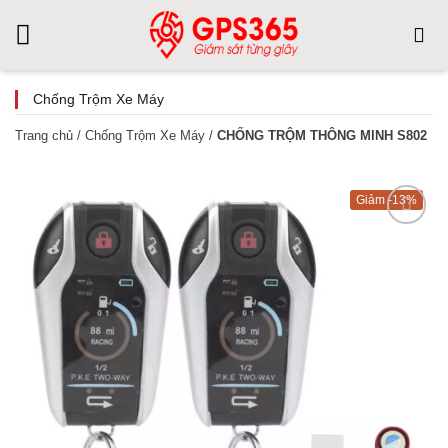
Skip
to
content
Chống Trộm Xe Máy
Trang chủ
/
Chống Trộm Xe Máy
/
CHỐNG TRỘM THÔNG MINH S802
-13%
Add to
Wishlist