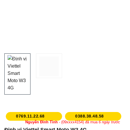
0769.11.22.68
0388.38.48.58
Nguyễn Đình Tình
- (09xxxx4154) đã mua
6 ngày trước
Định vị Viettel Smart Moto W3 4G