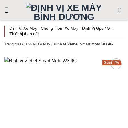
Skip
to
content
Định Vị Xe Máy
-
Chống Trộm Xe Máy
-
Định Vị Gps 4G
-
Thiết bị theo dõi
Trang chủ
/
Định Vị Xe Máy
/
Định vị Viettel Smart Moto W3 4G
-7%
Add to
Wishlist