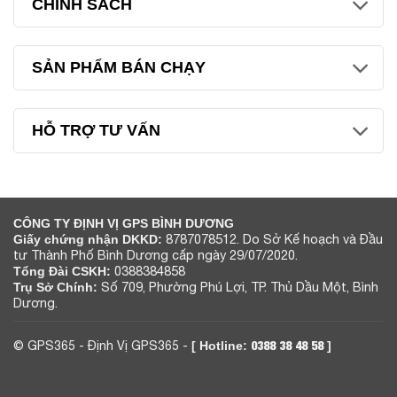
CHÍNH SÁCH
SẢN PHẨM BÁN CHẠY
HỖ TRỢ TƯ VẤN
CÔNG TY ĐỊNH VỊ GPS BÌNH DƯƠNG
8787078512. Do Sở Kế hoạch và Đầu
Giấy chứng nhận DKKD:
tư Thành Phố Bình Dương cấp ngày 29/07/2020.
0388384858
Tổng Đài CSKH:
Số 709, Phường Phú Lợi, TP. Thủ Dầu Một, Bình
Trụ Sở Chính:
Dương.
0388 38 48 58
©
GPS365
- Định Vị GPS365 -
[ Hotline:
]