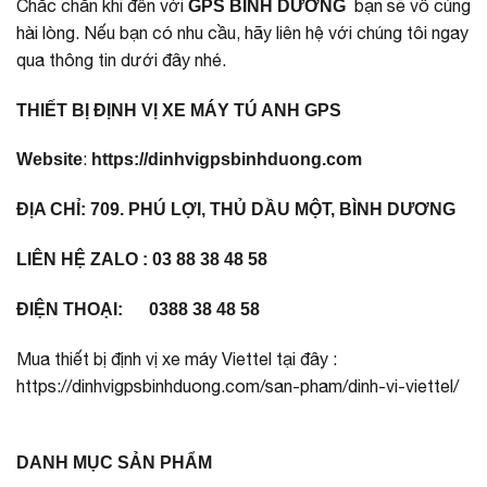
Chắc chắn khi đến với
bạn sẽ vô cùng
GPS BÌNH DƯƠNG
hài lòng. Nếu bạn có nhu cầu, hãy liên hệ với chúng tôi ngay
qua thông tin dưới đây nhé.
THIẾT BỊ ĐỊNH VỊ XE MÁY TÚ ANH GPS
:
Website
https://dinhvigpsbinhduong.com
ĐỊA CHỈ:
709. PHÚ LỢI, THỦ DẦU MỘT, BÌNH DƯƠNG
LIÊN HỆ ZALO :
03 88 38 48 58
ĐIỆN THOẠI:
0388 38 48 58
Mua thiết bị định vị xe máy Viettel tại đây :
https://dinhvigpsbinhduong.com/san-pham/dinh-vi-viettel/
DANH MỤC SẢN PHẨM