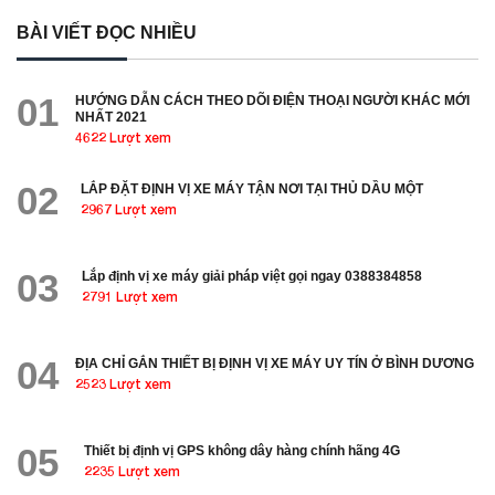
BÀI VIẾT ĐỌC NHIỀU
01
HƯỚNG DẪN CÁCH THEO DÕI ĐIỆN THOẠI NGƯỜI KHÁC MỚI
NHẤT 2021
4622 Lượt xem
02
LẮP ĐẶT ĐỊNH VỊ XE MÁY TẬN NƠI TẠI THỦ DẦU MỘT
2967 Lượt xem
03
Lắp định vị xe máy giải pháp việt gọi ngay 0388384858
2791 Lượt xem
04
ĐỊA CHỈ GẮN THIẾT BỊ ĐỊNH VỊ XE MÁY UY TÍN Ở BÌNH DƯƠNG
2523 Lượt xem
05
Thiết bị định vị GPS không dây hàng chính hãng 4G
2235 Lượt xem