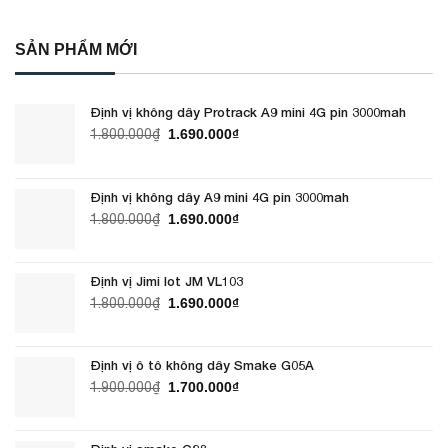
SẢN PHẨM MỚI
Định vị không dây Protrack A9 mini 4G pin 3000mah
Giá
Giá
1.800.000
₫
1.690.000
₫
gốc
hiện
là:
tại
1.800.000₫.
là:
Định vị không dây A9 mini 4G pin 3000mah
1.690.000₫.
Giá
Giá
1.800.000
₫
1.690.000
₫
gốc
hiện
là:
tại
1.800.000₫.
là:
Định vị Jimi Iot JM VL103
1.690.000₫.
Giá
Giá
1.800.000
₫
1.690.000
₫
gốc
hiện
là:
tại
1.800.000₫.
là:
Định vị ô tô không dây Smake G05A
1.690.000₫.
Giá
Giá
1.900.000
₫
1.700.000
₫
gốc
hiện
là:
tại
1.900.000₫.
là: