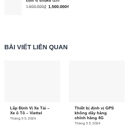
Định vị smake G28
1.700.000₫.
Giá
Giá
1.600.000
₫
1.500.000
₫
gốc
hiện
là:
tại
1.600.000₫.
là:
1.500.000₫.
BÀI VIẾT LIÊN QUAN
Lắp Định Vị Xe Tải –
Thiết bị định vị GPS
Xe ô Tô – Viettel
không dây hàng
chính hãng 4G
Tháng 5 5, 2024
Tháng 5 5, 2024