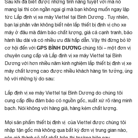
Sau khi đã biết được những tính năng tuyệt vời mà nó
mang lại thì còn ngần ngại gì mà bạn không muốn ngay lập
tức Lắp định vị xe máy Viettel tại Bình Dương . Tuy nhiên,
bạn lại phân vân không biết nên lắp thiết bị định vị cho xe
máy ở đâu mà đảm bảo chất lượng, giá cả cạnh tranh, bảo
hành lâu dài và có nhiều ưu đãi hấp dẫn. Vậy thì đừng bỏ lỡ
cơ hội đến với
chúng tôi – một đơn vị
GPS BÌNH DƯƠNG
chuyên cung cấp và Lắp định vị xe máy Viettel tại Bình
Dương với hơn nhiều năm kinh nghiệm lắp thiết bị định vị xe
máy chất lượng cao được nhiều khách hàng tin tưởng, ủng
hộ với những lý do sau:
Lắp định vị xe máy Viettel tại Bình Dương do chúng tôi
cung cấp đều đảm bảo có nguồn gốc, xuất xứ rõ ràng minh
bạch. Nói không với hàng giả, hàng kém chất lượng.
Mọi sản phẩm thiết bị định vị của Viettel được chúng tôi
nhập tận gốc mà không qua bất kỳ đơn vị trung gian nào,
nên giá thành sẽ tốt nhất trên thị trường hiện nay.