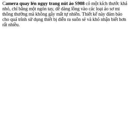
C
amera quay lén ngụy trang nút áo S908
có một kích thước khá
nhỏ, chỉ bằng một ngón tay, dễ dàng lồng vào các loại áo sơ mi
thông thường mà không gây mất tự nhiên. Thiết kế này đảm bảo
cho quá trình sử dụng thiết bị diễn ra suôn sẻ và khó nhận biết hơn
rất nhiều.