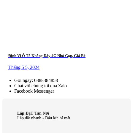
Định Vị Ô Tô Không Dây 4G Nhỏ Gọn, Giá Rẻ
Tháng 5 5, 2024
Gọi ngay: 0388384858
Chat với chúng tôi qua Zalo
Facebook Messenger
Lắp ĐặT Tận Nơi
Lắp đặt nhanh - Dấu kín bí mật