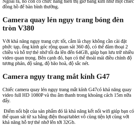
Ngoài ra, nó còn có chức năng hiển thị giờ bằng kim như một chiếc
đồng hồ để bàn bình thường.
Camera quay lén ngụy trang bóng đèn
tròn V380
Với khả năng ngụy trang cực tốt, cắm là chạy không cần cài đặt
phức tạp, ống kính góc rộng quan sát 360 độ, có thể đàm thoại 2
chiều và hỗ trợ thẻ nhớ tối đa lên đến 64GB, giúp bạn lưu trữ nhiều
video quan trọng. Bên cạnh đó, bạn có thể thoải mái điều chỉnh độ
tương phản, độ sáng, độ bão hoà, độ sắc nét.
Camera ngụy trang mắt kính G47
Chiếc
camera quay lén ngụy trang mắt kính G47
có khả năng quay
video full HD 1080P và thu âm thanh trong khoảng cách 15m nữa
đấy.
Điểm nổi bật của sản phẩm đó là khả năng kết nối wifi giúp bạn có
thể quan sát từ xa bằng điện thoại/tablet vô cùng tiện lợi cùng với
khả năng hỗ trợ thẻ nhớ lên tới 32Gb.