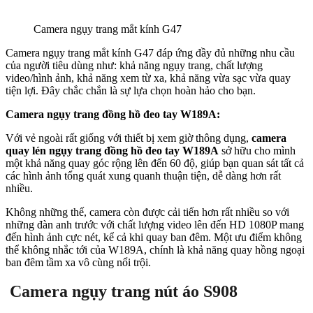
Camera ngụy trang mắt kính G47
Camera ngụy trang mắt kính G47 đáp ứng đầy đủ những nhu cầu
của người tiêu dùng như: khả năng ngụy trang, chất lượng
video/hình ảnh, khả năng xem từ xa, khả năng vừa sạc vừa quay
tiện lợi. Đây chắc chắn là sự lựa chọn hoàn hảo cho bạn.
Camera ngụy trang đồng hồ đeo tay W189A:
Với vẻ ngoài rất giống với thiết bị xem giờ thông dụng,
camera
quay lén ngụy trang đồng hồ đeo tay W189A
sở hữu cho mình
một khả năng quay góc rộng lên đến 60 độ, giúp bạn quan sát tất cả
các hình ảnh tổng quát xung quanh thuận tiện, dễ dàng hơn rất
nhiều.
Không những thế, camera còn được cải tiến hơn rất nhiều so với
những đàn anh trước với chất lượng video lên đến HD 1080P mang
đến hình ảnh cực nét, kể cả khi quay ban đêm. Một ưu điểm không
thể không nhắc tới của W189A, chính là khả năng quay hồng ngoại
ban đêm tầm xa vô cùng nổi trội.
Camera ngụy trang nút áo S908