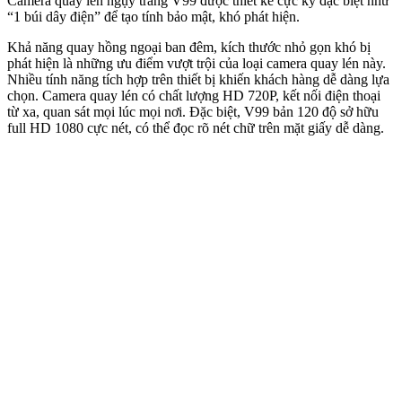
Camera quay lén ngụy trang V99 được thiết kế cực kỳ đặc biệt như
“1 búi dây điện” để tạo tính bảo mật, khó phát hiện.
Khả năng quay hồng ngoại ban đêm, kích thước nhỏ gọn khó bị
phát hiện là những ưu điểm vượt trội của loại camera quay lén này.
Nhiều tính năng tích hợp trên thiết bị khiến khách hàng dễ dàng lựa
chọn. Camera quay lén có chất lượng HD 720P, kết nối điện thoại
từ xa, quan sát mọi lúc mọi nơi. Đặc biệt, V99 bản 120 độ sở hữu
full HD 1080 cực nét, có thể đọc rõ nét chữ trên mặt giấy dễ dàng.