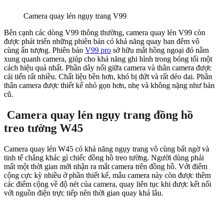
Camera quay lén ngụy trang V99
Bên cạnh các dòng V99 thông thường, camera quay lén V99 còn
được phát triển những phiên bản có khả năng quay ban đêm vô
cùng ấn tượng. Phiên bản
V99 pro
sở hữu mắt hồng ngoại đỏ nằm
xung quanh camera, giúp cho khả năng ghi hình trong bóng tối một
cách hiệu quả nhất. Phần dây nối giữa camera và thân camera được
cải tiến rất nhiều. Chất liệu bền hơn, khó bị đứt và rất dẻo dai. Phần
thân camera được thiết kế nhỏ gọn hơn, nhẹ và không nặng như bản
cũ.
Camera quay lén ngụy trang đồng hồ
treo tường W45
Camera quay lén W45 có khả năng ngụy trang vô cùng bất ngờ và
tinh tế chẳng khác gì chiếc đồng hồ treo tường. Người dùng phải
mất một thời gian mới nhận ra mắt camera trên đồng hồ. Với điểm
cộng cực kỳ nhiều ở phần thiết kế, mẫu camera này còn được thêm
các điểm cộng về độ nét của camera, quay liên tục khi được kết nối
với nguồn điện trực tiếp nên thời gian quay khá lâu.