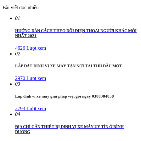
Bài viết đọc nhiều
01
HƯỚNG DẪN CÁCH THEO DÕI ĐIỆN THOẠI NGƯỜI KHÁC MỚI
NHẤT 2021
4626 Lượt xem
02
LẮP ĐẶT ĐỊNH VỊ XE MÁY TẬN NƠI TẠI THỦ DẦU MỘT
2970 Lượt xem
03
Lắp định vị xe máy giải pháp việt gọi ngay 0388384858
2793 Lượt xem
04
ĐỊA CHỈ GẮN THIẾT BỊ ĐỊNH VỊ XE MÁY UY TÍN Ở BÌNH
DƯƠNG