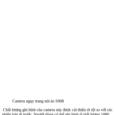
Camera ngụy trang nút áo S908
Chất lượng ghi hình của camera này được cải thiện rõ rệt so với các
phiên bản đi trước. Người dùng có thể ghi hình ở chất lượng 1080