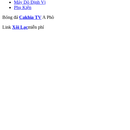
Máy Dò Định Vị
Phụ Kiện
Bóng đá
Cakhia TV
A Phò
Link
Xôi Lạc
miễn phí