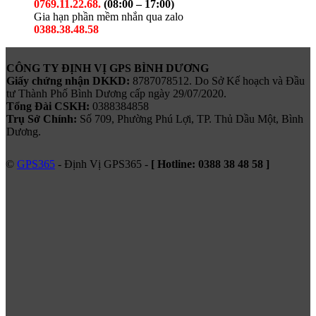
0769.11.22.68.
(08:00 – 17:00)
Gia hạn phần mềm nhắn qua zalo
0388.38.48.58
CÔNG TY ĐỊNH VỊ GPS BÌNH DƯƠNG
Giấy chứng nhận DKKD:
8787078512. Do Sở Kế hoạch và Đầu
tư Thành Phố Bình Dương cấp ngày 29/07/2020.
Tổng Đài CSKH:
0388384858
Trụ Sở Chính:
Số 709, Phường Phú Lợi, TP. Thủ Dầu Một, Bình
Dương.
©
GPS365
- Định Vị GPS365 -
[ Hotline:
0388 38 48 58
]