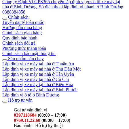
Công ty Định Vị GPS365 chuyên lắp định vị gps ô tô xe máy tại
nhà ở Bình Dương. Số điện thoại lắp định vị nhanh ở Bình Dương
0388384858
Chính sách
Tuyển đại lý toàn quốc
Hướng dẫn mua hàng
Chính sách giao hàng
Quy định bảo hành
Chính sách đổi trả
Phương thức thanh toán
Chính sách bảo mật thông tin
Sản phẩm bán chạy
Lắp định vị xe máy tại nhà ở Thuận An
Lắp định vị xe máy tại nhà ở Thủ Dầu Một
Lắp định vị xe máy tại nhà ở Tân Uyên
Lắp định vị xe máy tại nhà ở Củ Chi
Lắp định vị xe máy tại nhà ở Biên Hòa
Lắp định vị xe máy tại nhà ở Bình Phước
Lắp định vị ô tô ở Bình Dương
Hỗ trợ tư vấn
Gọi tư vấn định vị
0397110684
(08:00 – 17:00)
0769.11.22.68
(08:00 – 17:00)
Bảo hành - Hỗ trợ kỹ thuật