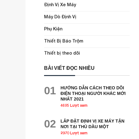
Định Vị Xe Máy
Máy Dò Định Vị
Phụ Kiện
Thiết Bị Báo Trộm
Thiết bị theo dõi
BÀI VIẾT ĐỌC NHIỀU
01
HƯỚNG DẪN CÁCH THEO DÕI
ĐIỆN THOẠI NGƯỜI KHÁC MỚI
NHẤT 2021
4625 Lượt xem
02
LẮP ĐẶT ĐỊNH VỊ XE MÁY TẬN
NƠI TẠI THỦ DẦU MỘT
2970 Lượt xem