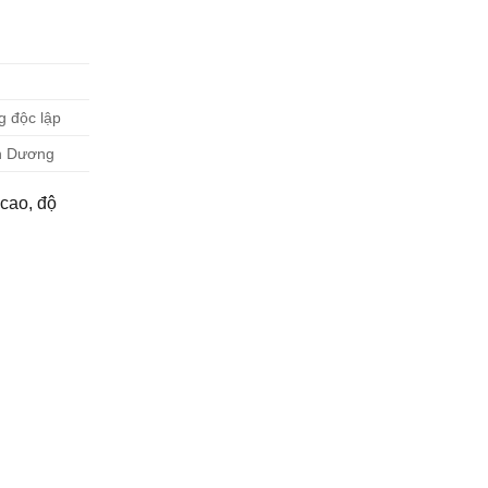
g độc lập
nh Dương
 cao, độ