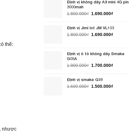
Định vị không dây A9 mini 4G pin
1.800.000₫.
là:
3000mah
1.690.000₫.
Giá
Giá
1.800.000
₫
1.690.000
₫
gốc
hiện
là:
tại
Định vị Jimi Iot JM VL103
1.800.000₫.
là:
Giá
Giá
1.800.000
₫
1.690.000
₫
1.690.000₫.
gốc
hiện
ó thể:
là:
tại
1.800.000₫.
là:
Định vị ô tô không dây Smake
1.690.000₫.
G05A
Giá
Giá
1.900.000
₫
1.700.000
₫
gốc
hiện
là:
tại
Định vị smake G28
1.900.000₫.
là:
Giá
Giá
1.600.000
₫
1.500.000
₫
1.700.000₫.
gốc
hiện
là:
tại
1.600.000₫.
là:
1.500.000₫.
u, nhược