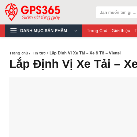
Skip
Tìm
to
kiếm:
content
DANH MỤC SẢN PHẨM
Trang Chủ
Giới thiệu
T
Trang chủ
/
Tin tức
/
Lắp Định Vị Xe Tải – Xe ô Tô – Viettel
Lắp Định Vị Xe Tải – Xe