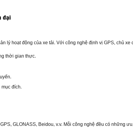
 đại
ản lý hoạt động của xe tải. Với công nghệ định vị GPS, chủ xe c
ng thời gian thực.
huyển.
i mục đích.
như GPS, GLONASS, Beidou, v.v. Mỗi công nghệ đều có những ư