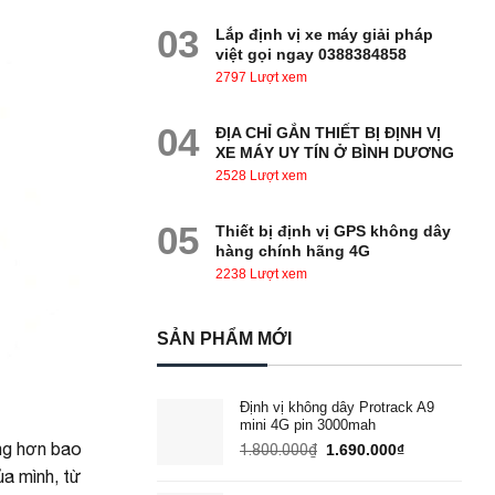
03
Lắp định vị xe máy giải pháp
việt gọi ngay 0388384858
2797 Lượt xem
04
ĐỊA CHỈ GẮN THIẾT BỊ ĐỊNH VỊ
XE MÁY UY TÍN Ở BÌNH DƯƠNG
2528 Lượt xem
05
Thiết bị định vị GPS không dây
hàng chính hãng 4G
2238 Lượt xem
SẢN PHẨM MỚI
Định vị không dây Protrack A9
mini 4G pin 3000mah
ọng hơn bao
Giá
Giá
1.800.000
₫
1.690.000
₫
gốc
hiện
ủa mình, từ
là:
tại