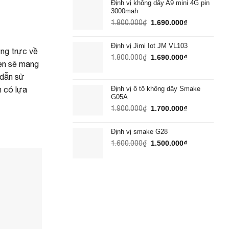
Định vị không dây A9 mini 4G pin
1.800.000₫.
là:
3000mah
1.690.000₫.
Giá
Giá
1.800.000
₫
1.690.000
₫
gốc
hiện
là:
tại
Định vị Jimi Iot JM VL103
1.800.000₫.
là:
ờng trực về
Giá
Giá
1.800.000
₫
1.690.000
₫
1.690.000₫.
hẹn sẽ mang
gốc
hiện
là:
tại
 dẫn sử
1.800.000₫.
là:
n có lựa
Định vị ô tô không dây Smake
1.690.000₫.
G05A
Giá
Giá
1.900.000
₫
1.700.000
₫
gốc
hiện
là:
tại
Định vị smake G28
1.900.000₫.
là:
Giá
Giá
1.600.000
₫
1.500.000
₫
1.700.000₫.
gốc
hiện
là:
tại
1.600.000₫.
là:
1.500.000₫.