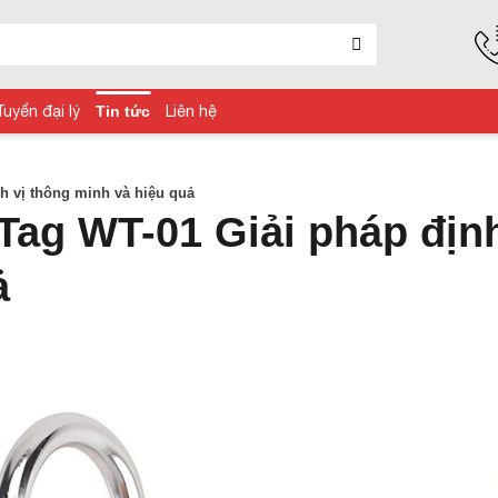
Tuyển đại lý
Tin tức
Liên hệ
nh vị thông minh và hiệu quả
iTag WT-01 Giải pháp định
ả