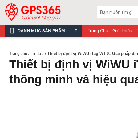
Skip
Tìm
to
kiếm:
content
DANH MỤC SẢN PHẨM
Trang Chủ
Giới thiệu
Trang chủ
/
Tin tức
/
Thiết bị định vị WiWU iTag WT-01 Giải pháp đị
Thiết bị định vị WiWU 
thông minh và hiệu qu