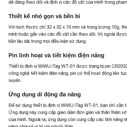
dễ dàng theo dõi và định vị các đồ vật của mình trong phạm 
Thiết kế nhỏ gọn và bền bỉ
Với kích thước chỉ 32 x 32 x 10 mm và trọng lượng 10g, thi
mình hoặc gắn vào các đồ vật cần theo dõi. Vỏ ngoài đư
bền lâu dài trong mọi điều kiện sử dụng.
Pin linh hoạt và tiết kiệm điện năng
Thiết bị định vị WiWU iTag WT-01 được trang bị pin CR2032 
công nghệ tiết kiệm điện năng, pin có thể hoạt động liên tụ
xuyên.
Ứng dụng di động đa năng
Để sử dụng thiết bị định vị WiWU iTag WT-01, bạn chỉ cần t
Ứng dụng này cung cấp giao diện đơn giản và thân thiện với
của mình. Ngoài ra, ứng dụng còn cung cấp các tính năng như 
năng chia sẻ vị trí với người thân.