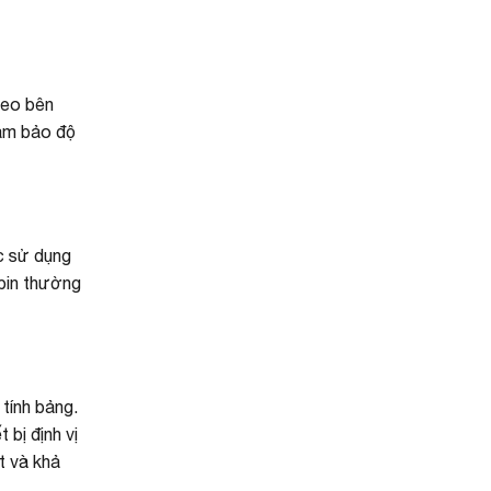
heo bên
đảm bảo độ
ệc sử dụng
 pin thường
tính bảng.
 bị định vị
ất và khả