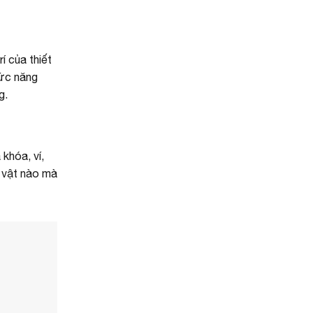
í của thiết
hức năng
g.
 khóa, ví,
ồ vật nào mà