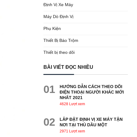
Định Vị Xe Máy
Máy Dò Định Vị
Phụ Kiện
Thiết Bị Báo Trộm
Thiết bị theo dõi
BÀI VIẾT ĐỌC NHIỀU
01
HƯỚNG DẪN CÁCH THEO DÕI
ĐIỆN THOẠI NGƯỜI KHÁC MỚI
NHẤT 2021
4628 Lượt xem
02
LẮP ĐẶT ĐỊNH VỊ XE MÁY TẬN
NƠI TẠI THỦ DẦU MỘT
2971 Lượt xem