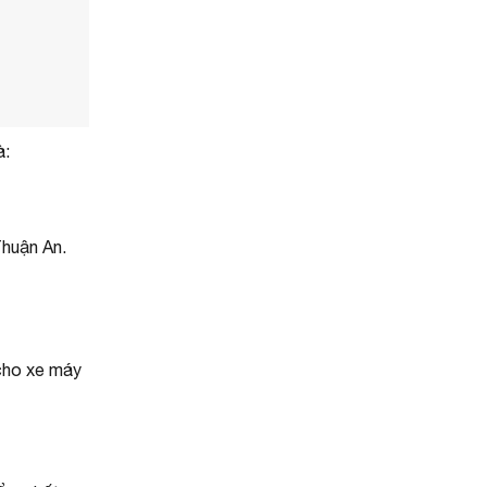
à:
Thuận An.
 cho xe máy