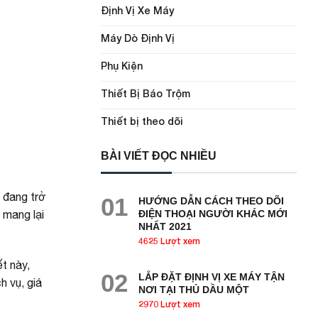
Định Vị Xe Máy
Máy Dò Định Vị
Phụ Kiện
Thiết Bị Báo Trộm
Thiết bị theo dõi
BÀI VIẾT ĐỌC NHIỀU
y đang trở
01
HƯỚNG DẪN CÁCH THEO DÕI
 mang lại
ĐIỆN THOẠI NGƯỜI KHÁC MỚI
NHẤT 2021
4625 Lượt xem
t này,
02
LẮP ĐẶT ĐỊNH VỊ XE MÁY TẬN
h vụ, giá
NƠI TẠI THỦ DẦU MỘT
2970 Lượt xem