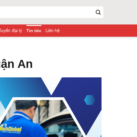
Tuyển đại lý
Tin tức
Liên hệ
uận An