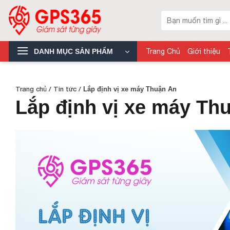
Skip
Tìm
to
kiếm:
content
DANH MỤC SẢN PHẨM
Trang Chủ
Giới thiệu
Trang chủ
/
Tin tức
/
Lắp định vị xe máy Thuận An
Lắp định vị xe máy Th