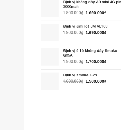
Định vị không dây A9 mini 4G pin
1.800.000₫.
là:
3000mah
1.690.000₫.
Giá
Giá
1.800.000
₫
1.690.000
₫
gốc
hiện
là:
tại
Định vị Jimi Iot JM VL103
1.800.000₫.
là:
Giá
Giá
1.800.000
₫
1.690.000
₫
1.690.000₫.
gốc
hiện
là:
tại
1.800.000₫.
là:
Định vị ô tô không dây Smake
1.690.000₫.
G05A
Giá
Giá
1.900.000
₫
1.700.000
₫
gốc
hiện
là:
tại
Định vị smake G28
1.900.000₫.
là:
Giá
Giá
1.600.000
₫
1.500.000
₫
1.700.000₫.
gốc
hiện
là:
tại
1.600.000₫.
là:
1.500.000₫.