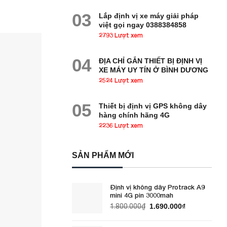
03
Lắp định vị xe máy giải pháp
việt gọi ngay 0388384858
2793 Lượt xem
04
ĐỊA CHỈ GẮN THIẾT BỊ ĐỊNH VỊ
XE MÁY UY TÍN Ở BÌNH DƯƠNG
2524 Lượt xem
05
Thiết bị định vị GPS không dây
hàng chính hãng 4G
2236 Lượt xem
SẢN PHẨM MỚI
Định vị không dây Protrack A9
mini 4G pin 3000mah
Giá
Giá
1.800.000
₫
1.690.000
₫
gốc
hiện
là:
tại