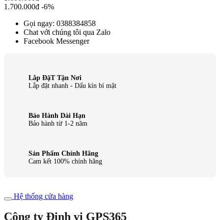
1.700.000đ
-6%
Gọi ngay: 0388384858
Chat với chúng tôi qua Zalo
Facebook Messenger
Lắp ĐặT Tận Nơi
Lắp đặt nhanh - Dấu kín bí mật
Bảo Hành Dài Hạn
Bảo hành từ 1-2 năm
Sản Phẩm Chính Hãng
Cam kết 100% chính hãng
Hệ thống cửa hàng
Công ty Định vị GPS365