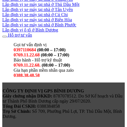
Lắp định vị xe máy tại nhà ở Thủ Dầu Một
Lắp định vị xe máy tại nhà ở Tân Uyên
Lắp định vị xe máy tại nhà ở Củ Chi
Lắp định vị xe máy tại nhà ở Biên Hòa
Lắp định vị xe máy tại nhà ở Bình Phước
Lắp định vị ô tô ở Bình Dương
Hỗ trợ tư vấn
Gọi tư vấn định vị
0397110684
(08:00 – 17:00)
0769.11.22.68
(08:00 – 17:00)
Bảo hành - Hỗ trợ kỹ thuật
0769.11.22.68.
(08:00 – 17:00)
Gia hạn phần mềm nhắn qua zalo
0388.38.48.58
CÔNG TY ĐỊNH VỊ GPS BÌNH DƯƠNG
Giấy chứng nhận DKKD:
8787078512. Do Sở Kế hoạch và Đầu
tư Thành Phố Bình Dương cấp ngày 29/07/2020.
Tổng Đài CSKH:
0388384858
Trụ Sở Chính:
Số 709, Phường Phú Lợi, TP. Thủ Dầu Một, Bình
Dương.