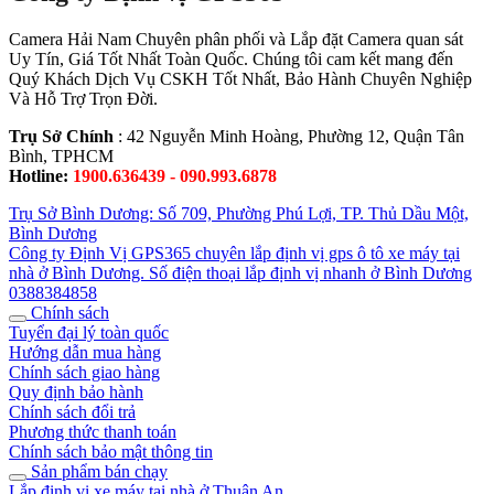
Camera Hải Nam Chuyên phân phối và Lắp đặt Camera quan sát
Uy Tín, Giá Tốt Nhất Toàn Quốc. Chúng tôi cam kết mang đến
Quý Khách Dịch Vụ CSKH Tốt Nhất, Bảo Hành Chuyên Nghiệp
Và Hỗ Trợ Trọn Đời.
Trụ Sở Chính
: 42 Nguyễn Minh Hoàng, Phường 12, Quận Tân
Bình, TPHCM
Hotline:
1900.636439 - 090.993.6878
Trụ Sở Bình Dương: Số 709, Phường Phú Lợi, TP. Thủ Dầu Một,
Bình Dương
Công ty Định Vị GPS365 chuyên lắp định vị gps ô tô xe máy tại
nhà ở Bình Dương. Số điện thoại lắp định vị nhanh ở Bình Dương
0388384858
Chính sách
Tuyển đại lý toàn quốc
Hướng dẫn mua hàng
Chính sách giao hàng
Quy định bảo hành
Chính sách đổi trả
Phương thức thanh toán
Chính sách bảo mật thông tin
Sản phẩm bán chạy
Lắp định vị xe máy tại nhà ở Thuận An