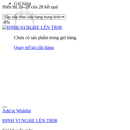
Giỏ hàng
Đã
Hiển thị 26–28 của 28 kết quả
sắp
xếp
-8%
theo
xếp
hạng
Chưa có sản phẩm trong giỏ hàng.
trung
bình
Quay trở lại cửa hàng
Add to Wishlist
ĐỊNH VỊ NGHE LÉN TR08