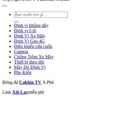
Tìm
kiếm:
Định vị không dây
Định vị ô tô
Định Vị Xe Máy
Định Vị Gps 4G
Điều khiển cửa cuốn
Camera
Chống Trộm Xe Máy
Thiết bị theo dõi
Máy Dò Định Vị
Phụ Kiện
Bóng đá
Cakhia TV
A Phò
Link
Xôi Lạc
miễn phí