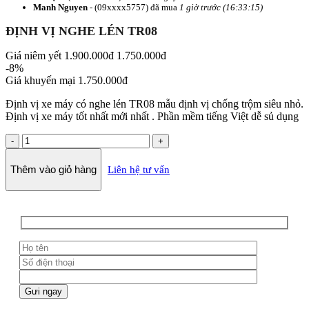
Manh Nguyen
- (09xxxx5757) đã mua
1 giờ trước (16:33:15)
ĐỊNH VỊ NGHE LÉN TR08
Giá niêm yết
1.900.000đ
1.750.000đ
-8%
Giá khuyến mại
1.750.000đ
Định vị xe máy có nghe lén TR08 mẫu định vị chống trộm siêu nhỏ.
Định vị xe máy tốt nhất mới nhất . Phần mềm tiếng Việt dễ sủ dụng
ĐỊNH
VỊ
NGHE
Thêm vào giỏ hàng
Liên hệ tư vấn
LÉN
TR08
số
lượng