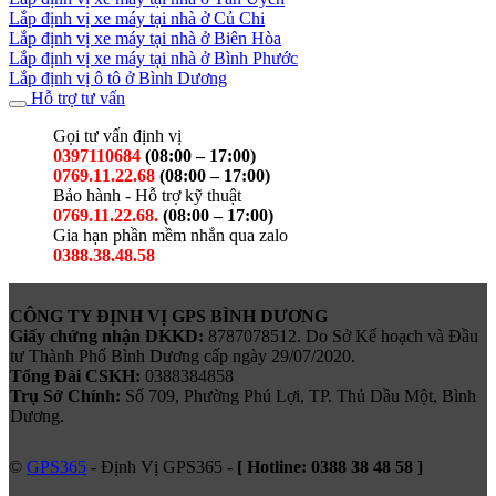
Lắp định vị xe máy tại nhà ở Củ Chi
Lắp định vị xe máy tại nhà ở Biên Hòa
Lắp định vị xe máy tại nhà ở Bình Phước
Lắp định vị ô tô ở Bình Dương
Hỗ trợ tư vấn
Gọi tư vấn định vị
0397110684
(08:00 – 17:00)
0769.11.22.68
(08:00 – 17:00)
Bảo hành - Hỗ trợ kỹ thuật
0769.11.22.68.
(08:00 – 17:00)
Gia hạn phần mềm nhắn qua zalo
0388.38.48.58
CÔNG TY ĐỊNH VỊ GPS BÌNH DƯƠNG
Giấy chứng nhận DKKD:
8787078512. Do Sở Kế hoạch và Đầu
tư Thành Phố Bình Dương cấp ngày 29/07/2020.
Tổng Đài CSKH:
0388384858
Trụ Sở Chính:
Số 709, Phường Phú Lợi, TP. Thủ Dầu Một, Bình
Dương.
©
GPS365
- Định Vị GPS365 -
[ Hotline:
0388 38 48 58
]