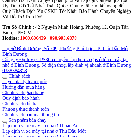
Camera Hải Nam Chuyên phân phối và Lắp đặt Camera quan sát
Uy Tín, Giá Tốt Nhất Toàn Quốc. Chúng tôi cam kết mang đến
Quý Khách Dịch Vụ CSKH Tốt Nhất, Bảo Hành Chuyên Nghiệp
Và Hỗ Trợ Trọn Đời.
Trụ Sở Chính
: 42 Nguyễn Minh Hoàng, Phường 12, Quận Tân
Bình, TPHCM
Hotline:
1900.636439 - 090.993.6878
Trụ Sở Bình Dương: Số 709, Phường Phú Lợi, TP. Thủ Dầu Một,
Bình Dương
Công ty Định Vị GPS365 chuyên lắp định vị gps ô tô xe máy tại
nhà ở Bình Dương. Số điện thoại lắp định vị nhanh ở Bình Dương
0388384858
Chính sách
Tuyển đại lý toàn quốc
Hướng dẫn mua hàng
Chính sách giao hàng
Quy định bảo hành
Chính sách đổi trả
Phương thức thanh toán
Chính sách bảo mật thông tin
Sản phẩm bán chạy
Lắp định vị xe máy tại nhà ở Thuận An
Lắp định vị xe máy tại nhà ở Thủ Dầu Một
Lắp định vị xe máy tại nhà ở Tân Uyên