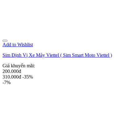
Add to Wishlist
Sim Định Vị Xe Máy Viettel ( Sim Smart Moto Viettel )
Giá khuyến mãi:
200.000đ
310.000đ
-35%
-7%