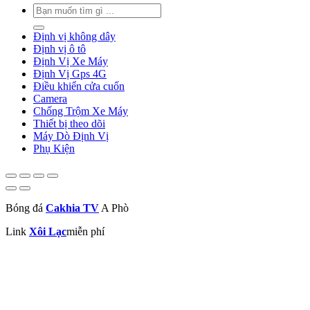
Tìm
kiếm:
Định vị không dây
Định vị ô tô
Định Vị Xe Máy
Định Vị Gps 4G
Điều khiển cửa cuốn
Camera
Chống Trộm Xe Máy
Thiết bị theo dõi
Máy Dò Định Vị
Phụ Kiện
Bóng đá
Cakhia TV
A Phò
Link
Xôi Lạc
miễn phí