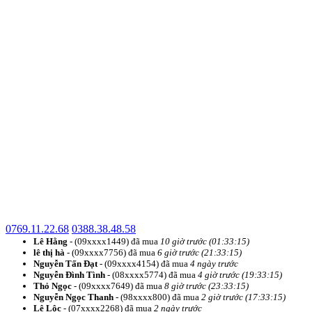
0769.11.22.68
0388.38.48.58
Lê Hằng
- (09xxxx1449) đã mua
10 giờ trước (01:33:15)
lê thị hà
- (09xxxx7756) đã mua
6 giờ trước (21:33:15)
Nguyễn Tấn Đạt
- (09xxxx4154) đã mua
4 ngày trước
Nguyễn Đình Tình
- (08xxxx5774) đã mua
4 giờ trước (19:33:15)
Thỏ Ngọc
- (09xxxx7649) đã mua
8 giờ trước (23:33:15)
Nguyễn Ngọc Thanh
- (98xxxx800) đã mua
2 giờ trước (17:33:15)
Lê Lộc
- (07xxxx2268) đã mua
2 ngày trước