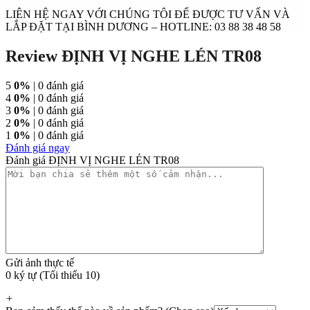
LIÊN HỆ NGAY VỚI CHÚNG TÔI ĐỂ ĐƯỢC TƯ VẤN VÀ
LẮP ĐẶT TẠI BÌNH DƯƠNG – HOTLINE: 03 88 38 48 58
Review ĐỊNH VỊ NGHE LÉN TR08
5
0%
| 0 đánh giá
4
0%
| 0 đánh giá
3
0%
| 0 đánh giá
2
0%
| 0 đánh giá
1
0%
| 0 đánh giá
Đánh giá ngay
Đánh giá ĐỊNH VỊ NGHE LÉN TR08
Gửi ảnh thực tế
0 ký tự (Tối thiểu 10)
+