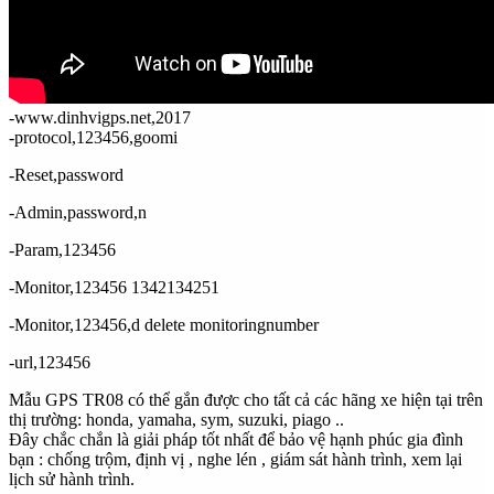
-www.dinhvigps.net,2017
-protocol,123456,goomi
-Reset,password
-Admin,password,n
-Param,123456
-Monitor,123456 1342134251
-Monitor,123456,d delete monitoringnumber
-url,123456
Mẫu GPS TR08 có thể gắn được cho tất cả các hãng xe hiện tại trên
thị trường: honda, yamaha, sym, suzuki, piago ..
Đây chắc chắn là giải pháp tốt nhất để bảo vệ hạnh phúc gia đình
bạn : chống trộm, định vị , nghe lén , giám sát hành trình, xem lại
lịch sử hành trình.