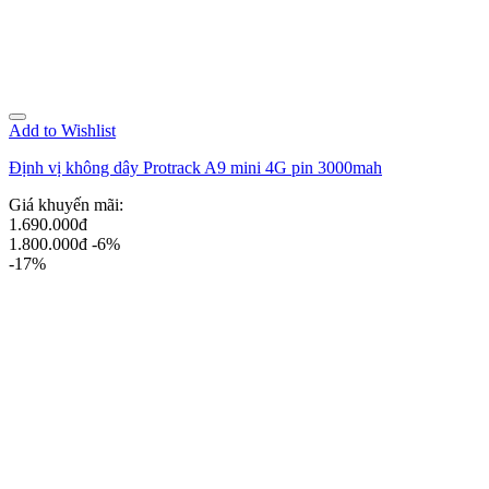
Add to Wishlist
Định vị không dây Protrack A9 mini 4G pin 3000mah
Giá khuyến mãi:
1.690.000đ
1.800.000đ
-6%
-17%