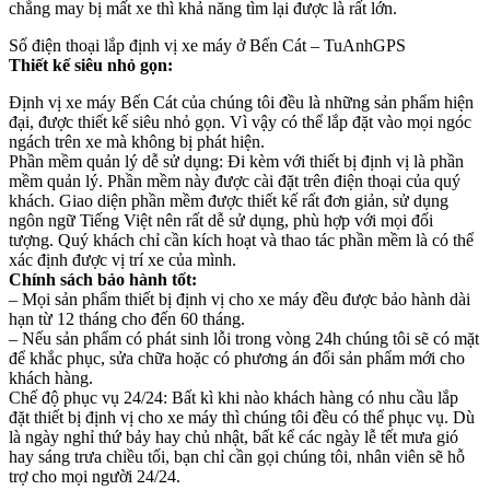
chẳng may bị mất xe thì khả năng tìm lại được là rất lớn.
Số điện thoại lắp định vị xe máy ở Bến Cát – TuAnhGPS
Thiết kế siêu nhỏ gọn:
Định vị xe máy Bến Cát của chúng tôi đều là những sản phẩm hiện
đại, được thiết kế siêu nhỏ gọn. Vì vậy có thể lắp đặt vào mọi ngóc
ngách trên xe mà không bị phát hiện.
Phần mềm quản lý dễ sử dụng: Đi kèm với thiết bị định vị là phần
mềm quản lý. Phần mềm này được cài đặt trên điện thoại của quý
khách. Giao diện phần mềm được thiết kế rất đơn giản, sử dụng
ngôn ngữ Tiếng Việt nên rất dễ sử dụng, phù hợp với mọi đối
tượng. Quý khách chỉ cần kích hoạt và thao tác phần mềm là có thể
xác định được vị trí xe của mình.
Chính sách bảo hành tốt:
– Mọi sản phẩm thiết bị định vị cho xe máy đều được bảo hành dài
hạn từ 12 tháng cho đến 60 tháng.
– Nếu sản phẩm có phát sinh lỗi trong vòng 24h chúng tôi sẽ có mặt
để khắc phục, sửa chữa hoặc có phương án đổi sản phẩm mới cho
khách hàng.
Chế độ phục vụ 24/24: Bất kì khi nào khách hàng có nhu cầu lắp
đặt thiết bị định vị cho xe máy thì chúng tôi đều có thể phục vụ. Dù
là ngày nghỉ thứ bảy hay chủ nhật, bất kể các ngày lễ tết mưa gió
hay sáng trưa chiều tối, bạn chỉ cần gọi chúng tôi, nhân viên sẽ hỗ
trợ cho mọi người 24/24.