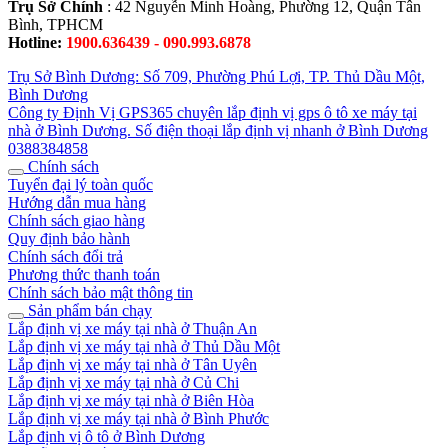
Trụ Sở Chính
: 42 Nguyễn Minh Hoàng, Phường 12, Quận Tân
Bình, TPHCM
Hotline:
1900.636439 - 090.993.6878
Trụ Sở Bình Dương: Số 709, Phường Phú Lợi, TP. Thủ Dầu Một,
Bình Dương
Công ty Định Vị GPS365 chuyên lắp định vị gps ô tô xe máy tại
nhà ở Bình Dương. Số điện thoại lắp định vị nhanh ở Bình Dương
0388384858
Chính sách
Tuyển đại lý toàn quốc
Hướng dẫn mua hàng
Chính sách giao hàng
Quy định bảo hành
Chính sách đổi trả
Phương thức thanh toán
Chính sách bảo mật thông tin
Sản phẩm bán chạy
Lắp định vị xe máy tại nhà ở Thuận An
Lắp định vị xe máy tại nhà ở Thủ Dầu Một
Lắp định vị xe máy tại nhà ở Tân Uyên
Lắp định vị xe máy tại nhà ở Củ Chi
Lắp định vị xe máy tại nhà ở Biên Hòa
Lắp định vị xe máy tại nhà ở Bình Phước
Lắp định vị ô tô ở Bình Dương