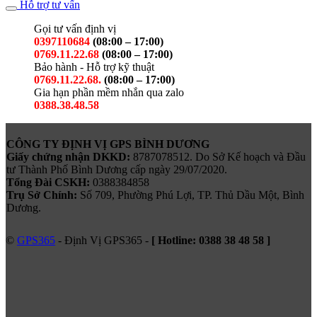
Hỗ trợ tư vấn
Gọi tư vấn định vị
0397110684
(08:00 – 17:00)
0769.11.22.68
(08:00 – 17:00)
Bảo hành - Hỗ trợ kỹ thuật
0769.11.22.68.
(08:00 – 17:00)
Gia hạn phần mềm nhắn qua zalo
0388.38.48.58
CÔNG TY ĐỊNH VỊ GPS BÌNH DƯƠNG
Giấy chứng nhận DKKD:
8787078512. Do Sở Kế hoạch và Đầu
tư Thành Phố Bình Dương cấp ngày 29/07/2020.
Tổng Đài CSKH:
0388384858
Trụ Sở Chính:
Số 709, Phường Phú Lợi, TP. Thủ Dầu Một, Bình
Dương.
©
GPS365
- Định Vị GPS365 -
[ Hotline:
0388 38 48 58
]