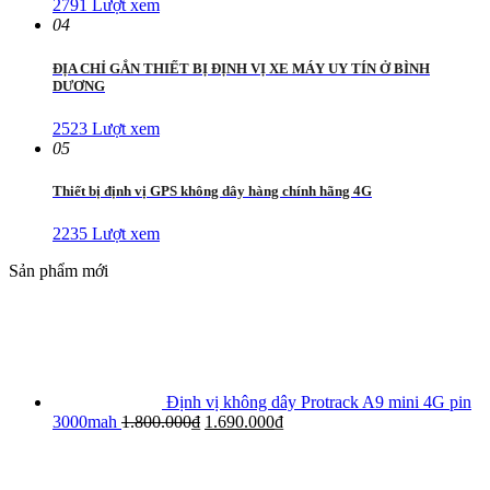
2791 Lượt xem
04
ĐỊA CHỈ GẮN THIẾT BỊ ĐỊNH VỊ XE MÁY UY TÍN Ở BÌNH
DƯƠNG
2523 Lượt xem
05
Thiết bị định vị GPS không dây hàng chính hãng 4G
2235 Lượt xem
Sản phẩm mới
Định vị không dây Protrack A9 mini 4G pin
Giá
Giá
3000mah
1.800.000
₫
1.690.000
₫
gốc
hiện
là:
tại
1.800.000₫.
là: