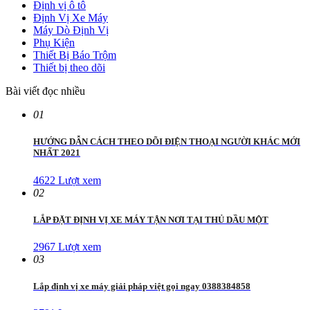
Định vị ô tô
Định Vị Xe Máy
Máy Dò Định Vị
Phụ Kiện
Thiết Bị Báo Trộm
Thiết bị theo dõi
Bài viết đọc nhiều
01
HƯỚNG DẪN CÁCH THEO DÕI ĐIỆN THOẠI NGƯỜI KHÁC MỚI
NHẤT 2021
4622 Lượt xem
02
LẮP ĐẶT ĐỊNH VỊ XE MÁY TẬN NƠI TẠI THỦ DẦU MỘT
2967 Lượt xem
03
Lắp định vị xe máy giải pháp việt gọi ngay 0388384858