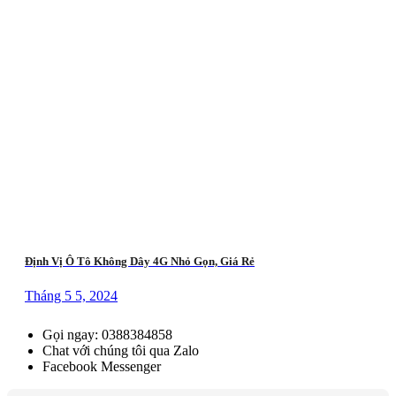
Định Vị Ô Tô Không Dây 4G Nhỏ Gọn, Giá Rẻ
Tháng 5 5, 2024
Gọi ngay: 0388384858
Chat với chúng tôi qua Zalo
Facebook Messenger