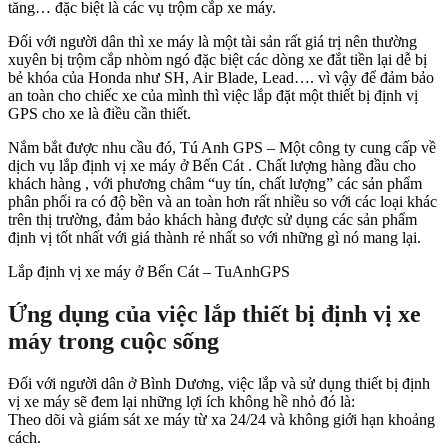
tăng… đặc biệt là các vụ trộm cắp xe máy.
Đối với người dân thì xe máy là một tài sản rất giá trị nên thường
xuyên bị trộm cắp nhòm ngó đặc biệt các dòng xe đắt tiền lại dễ bị
bẻ khóa của Honda như SH, Air Blade, Lead…. vì vậy để đảm bảo
an toàn cho chiếc xe của mình thì việc lắp đặt một thiết bị định vị
GPS cho xe là điều cần thiết.
Nắm bắt được nhu cầu đó, Tú Anh GPS – Một công ty cung cấp về
dịch vụ lắp định vị xe máy ở Bến Cát . Chất lượng hàng đầu cho
khách hàng , với phương châm “uy tín, chất lượng” các sản phẩm
phân phối ra có độ bền và an toàn hơn rất nhiều so với các loại khác
trên thị trường, đảm bảo khách hàng được sử dụng các sản phẩm
định vị tốt nhất với giá thành rẻ nhất so với những gì nó mang lại.
Lắp định vị xe máy ở Bến Cát – TuAnhGPS
Ứng dụng của việc lắp thiết bị định vị xe
máy trong cuộc sống
Đối với người dân ở Bình Dương, việc lắp và sử dụng thiết bị định
vị xe máy sẽ đem lại những lợi ích không hề nhỏ đó là:
Theo dõi và giám sát xe máy từ xa 24/24 và không giới hạn khoảng
cách.