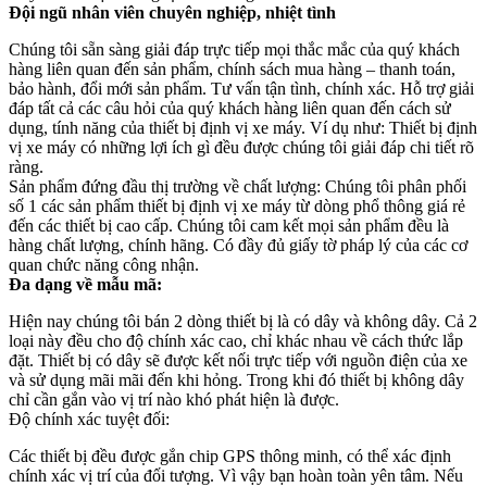
Đội ngũ nhân viên chuyên nghiệp, nhiệt tình
Chúng tôi sẵn sàng giải đáp trực tiếp mọi thắc mắc của quý khách
hàng liên quan đến sản phẩm, chính sách mua hàng – thanh toán,
bảo hành, đổi mới sản phẩm. Tư vấn tận tình, chính xác. Hỗ trợ giải
đáp tất cả các câu hỏi của quý khách hàng liên quan đến cách sử
dụng, tính năng của thiết bị định vị xe máy. Ví dụ như: Thiết bị định
vị xe máy có những lợi ích gì đều được chúng tôi giải đáp chi tiết rõ
ràng.
Sản phẩm đứng đầu thị trường về chất lượng: Chúng tôi phân phối
số 1 các sản phẩm thiết bị định vị xe máy từ dòng phổ thông giá rẻ
đến các thiết bị cao cấp. Chúng tôi cam kết mọi sản phẩm đều là
hàng chất lượng, chính hãng. Có đầy đủ giấy tờ pháp lý của các cơ
quan chức năng công nhận.
Đa dạng về mẫu mã:
Hiện nay chúng tôi bán 2 dòng thiết bị là có dây và không dây. Cả 2
loại này đều cho độ chính xác cao, chỉ khác nhau về cách thức lắp
đặt. Thiết bị có dây sẽ được kết nối trực tiếp với nguồn điện của xe
và sử dụng mãi mãi đến khi hỏng. Trong khi đó thiết bị không dây
chỉ cần gắn vào vị trí nào khó phát hiện là được.
Độ chính xác tuyệt đối:
Các thiết bị đều được gắn chip GPS thông minh, có thể xác định
chính xác vị trí của đối tượng. Vì vậy bạn hoàn toàn yên tâm. Nếu