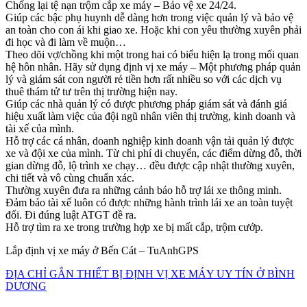
Chống lại tệ nạn trộm cắp xe máy – Bảo vệ xe 24/24.
Giúp các bậc phụ huynh dễ dàng hơn trong việc quản lý và bảo vệ
an toàn cho con ái khi giao xe. Hoặc khi con yêu thường xuyên phải
đi học và đi làm về muộn…
Theo dõi vợ/chồng khi một trong hai có biểu hiện lạ trong mối quan
hệ hôn nhân. Hãy sử dụng định vị xe máy – Một phương pháp quản
lý và giám sát con người rẻ tiền hơn rất nhiều so với các dịch vụ
thuê thám tử tư trên thị trường hiện nay.
Giúp các nhà quản lý có được phương pháp giám sát và đánh giá
hiệu xuất làm việc của đội ngũ nhân viên thị trường, kinh doanh và
tài xế của mình.
Hỗ trợ các cá nhân, doanh nghiệp kinh doanh vận tải quản lý được
xe và đội xe của mình. Từ chi phí di chuyển, các điểm dừng đỗ, thời
gian dừng đỗ, lộ trình xe chạy… đều được cập nhật thường xuyên,
chi tiết và vô cùng chuẩn xác.
Thường xuyên đưa ra những cảnh báo hỗ trợ lái xe thông minh.
Đảm bảo tài xế luôn có được những hành trình lái xe an toàn tuyệt
đối. Đi đúng luật ATGT đề ra.
Hỗ trợ tìm ra xe trong trường hợp xe bị mất cắp, trộm cướp.
Lắp định vị xe máy ở Bến Cát – TuAnhGPS
ĐỊA CHỈ GẮN THIẾT BỊ ĐỊNH VỊ XE MÁY UY TÍN Ở BÌNH
DƯƠNG