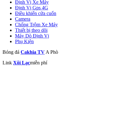
Định Vị Xe Máy
Định Vị Gps 4G
Điều khiển cửa cuốn
Camera
Chống Trộm Xe Máy
Thiết bị theo dõi
Máy Dò Định Vị
Phụ Kiện
Bóng đá
Cakhia TV
A Phò
Link
Xôi Lạc
miễn phí