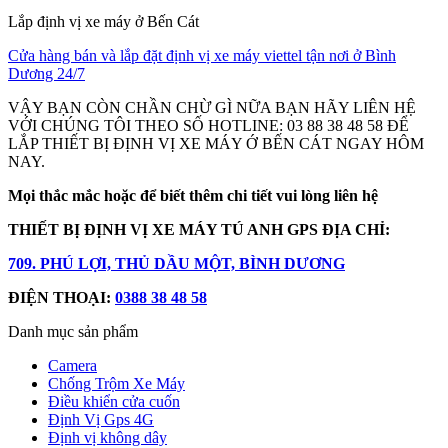
Lắp định vị xe máy ở Bến Cát
Cửa hàng bán và lắp đặt định vị xe máy viettel tận nơi ở Bình
Dương 24/7
VẬY BẠN CÒN CHẦN CHỪ GÌ NỮA BẠN HÃY LIÊN HỆ
VỚI CHÚNG TÔI THEO SỐ HOTLINE: 03 88 38 48 58 ĐỂ
LẮP THIẾT BỊ ĐỊNH VỊ XE MÁY Ớ BẾN CÁT NGAY HÔM
NAY.
Mọi thắc mắc hoặc để biết thêm chi tiết vui lòng liên hệ
THIẾT BỊ ĐỊNH VỊ XE MÁY TÚ ANH GPS
ĐỊA CHỈ:
709. PHÚ LỢI, THỦ DẦU MỘT, BÌNH DƯƠNG
ĐIỆN THOẠI:
0388 38 48 58
Danh mục sản phẩm
Camera
Chống Trộm Xe Máy
Điều khiển cửa cuốn
Định Vị Gps 4G
Định vị không dây