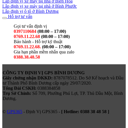
Lắp định vị xe máy tại nhà ở Biên Hòa
Lắp định vị xe máy tại nhà ở Bình Phước
Lắp định vị ô tô ở Bình Dương
Hỗ trợ tư vấn
Gọi tư vấn định vị
0397110684
(08:00 – 17:00)
0769.11.22.68
(08:00 – 17:00)
Bảo hành - Hỗ trợ kỹ thuật
0769.11.22.68.
(08:00 – 17:00)
Gia hạn phần mềm nhắn qua zalo
0388.38.48.58
CÔNG TY ĐỊNH VỊ GPS BÌNH DƯƠNG
Giấy chứng nhận DKKD:
8787078512. Do Sở Kế hoạch và Đầu
tư Thành Phố Bình Dương cấp ngày 29/07/2020.
Tổng Đài CSKH:
0388384858
Trụ Sở Chính:
Số 709, Phường Phú Lợi, TP. Thủ Dầu Một, Bình
Dương.
©
GPS365
- Định Vị GPS365 -
[ Hotline:
0388 38 48 58
]