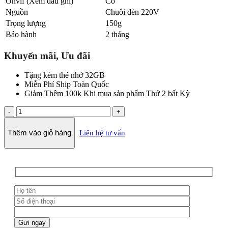
Onvif (Xem đầu ghi)
Có
Nguồn
Chuôi đèn 220V
Trọng lượng
150g
Bảo hành
2 tháng
Khuyến mãi, Ưu đãi
Tặng kèm thẻ nhớ 32GB
Miễn Phí Ship Toàn Quốc
Giảm Thêm 100k Khi mua sản phẩm Thứ 2 bất Kỳ
camera
wifi
ngụy
Thêm vào giỏ hàng
Liên hệ tư vấn
trang
bóng
đèn
số
lượng