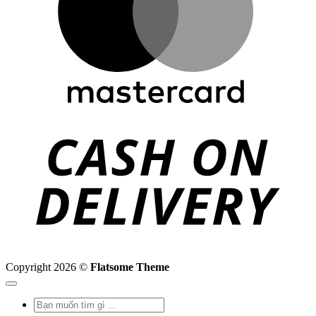
C
D
Copyright 2026 ©
Flatsome Theme
Tìm
kiếm: