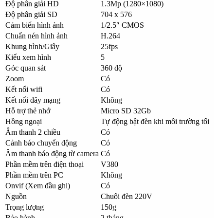
Độ phân giải HD
1.3Mp (1280×1080)
Độ phân giải SD
704 x 576
Cảm biến hình ảnh
1/2.5″ CMOS
Chuẩn nén hình ảnh
H.264
Khung hình/Giây
25fps
Kiểu xem hình
5
Góc quan sát
360 độ
Zoom
Có
Kết nối wifi
Có
Kết nối dây mạng
Không
Hỗ trợ thẻ nhớ
Micro SD 32Gb
Hồng ngoại
Tự động bật đèn khi môi trường tối
Âm thanh 2 chiều
Có
Cảnh báo chuyển động
Có
Âm thanh báo động từ camera
Có
Phần mềm trên điện thoại
V380
Phần mềm trên PC
Không
Onvif (Xem đầu ghi)
Có
Nguồn
Chuôi đèn 220V
Trọng lượng
150g
Bảo hành
2 tháng