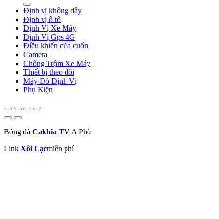
Định vị không dây
Định vị ô tô
Định Vị Xe Máy
Định Vị Gps 4G
Điều khiển cửa cuốn
Camera
Chống Trộm Xe Máy
Thiết bị theo dõi
Máy Dò Định Vị
Phụ Kiện
Bóng đá
Cakhia TV
A Phò
Link
Xôi Lạc
miễn phí