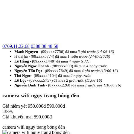
0769.11.22.68
0388.38.48.58
Manh Nguyen
- (09xxxx7756) đã mua
5 giờ trước (14:06:16)
lê thị hà
- (08xxxx5774) đã mua
1 tuần trước (24/07/2026)
Lê Hằng
- (09xxxx1449) đã mua
4 ngày trước
Nguyễn Ngọc Thanh
- (98xxxx800) đã mua
4 ngày trước
Nguyễn Tấn Đạt
- (09xxxx7649) đã mua
4 giờ trước (13:06:16)
Thỏ Ngọc
- (09xxxx4154) đã mua
2 ngày trước
Lê Lộc
- (09xxxx5757) đã mua
2 giờ trước (11:06:16)
Nguyễn Đình Tình
- (07xxxx2268) đã mua
1 giờ trước (10:06:16)
camera wifi ngụy trang bóng đèn
Giá niêm yết
950.000đ
590.000đ
-38%
Giá khuyến mại
590.000đ
camera wifi ngụy trang bóng đèn