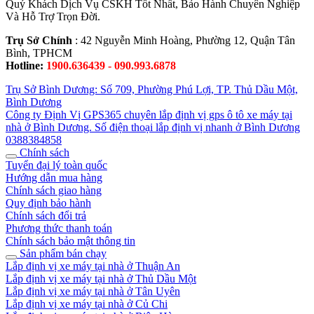
Quý Khách Dịch Vụ CSKH Tốt Nhất, Bảo Hành Chuyên Nghiệp
Và Hỗ Trợ Trọn Đời.
Trụ Sở Chính
: 42 Nguyễn Minh Hoàng, Phường 12, Quận Tân
Bình, TPHCM
Hotline:
1900.636439 - 090.993.6878
Trụ Sở Bình Dương: Số 709, Phường Phú Lợi, TP. Thủ Dầu Một,
Bình Dương
Công ty Định Vị GPS365 chuyên lắp định vị gps ô tô xe máy tại
nhà ở Bình Dương. Số điện thoại lắp định vị nhanh ở Bình Dương
0388384858
Chính sách
Tuyển đại lý toàn quốc
Hướng dẫn mua hàng
Chính sách giao hàng
Quy định bảo hành
Chính sách đổi trả
Phương thức thanh toán
Chính sách bảo mật thông tin
Sản phẩm bán chạy
Lắp định vị xe máy tại nhà ở Thuận An
Lắp định vị xe máy tại nhà ở Thủ Dầu Một
Lắp định vị xe máy tại nhà ở Tân Uyên
Lắp định vị xe máy tại nhà ở Củ Chi