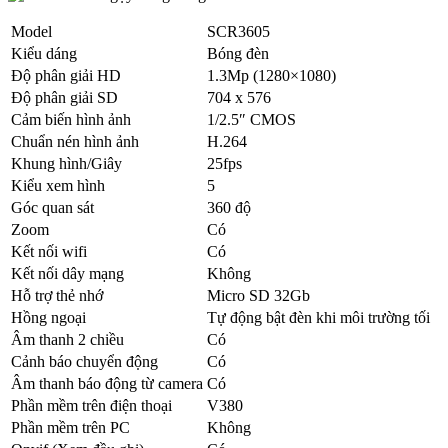
Model
SCR3605
Kiểu dáng
Bóng đèn
Độ phân giải HD
1.3Mp (1280×1080)
Độ phân giải SD
704 x 576
Cảm biến hình ảnh
1/2.5″ CMOS
Chuẩn nén hình ảnh
H.264
Khung hình/Giây
25fps
Kiểu xem hình
5
Góc quan sát
360 độ
Zoom
Có
Kết nối wifi
Có
Kết nối dây mạng
Không
Hỗ trợ thẻ nhớ
Micro SD 32Gb
Hồng ngoại
Tự động bật đèn khi môi trường tối
Âm thanh 2 chiều
Có
Cảnh báo chuyển động
Có
Âm thanh báo động từ camera
Có
Phần mềm trên điện thoại
V380
Phần mềm trên PC
Không