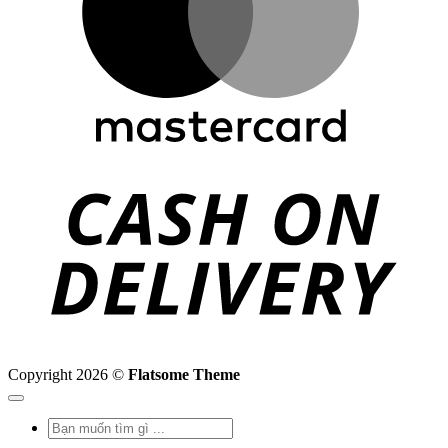
C
D
Copyright 2026 ©
Flatsome Theme
Tìm
kiếm: