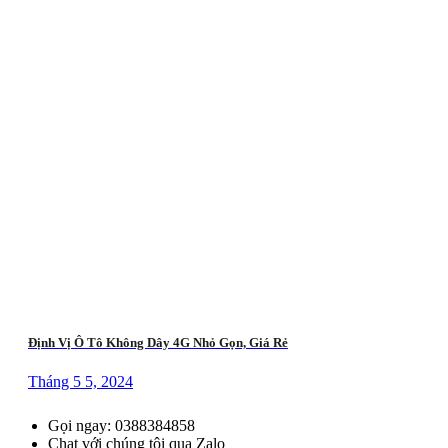
Định Vị Ô Tô Không Dây 4G Nhỏ Gọn, Giá Rẻ
Tháng 5 5, 2024
Gọi ngay: 0388384858
Chat với chúng tôi qua Zalo