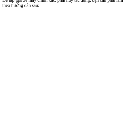
Để lắp gps xe máy chính xác, phát huy tác dụng, bạn cần phải làm
theo hướng dẫn sau: