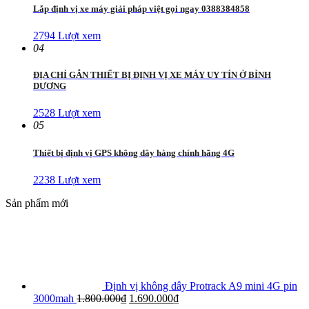
Lắp định vị xe máy giải pháp việt gọi ngay 0388384858
2794 Lượt xem
04
ĐỊA CHỈ GẮN THIẾT BỊ ĐỊNH VỊ XE MÁY UY TÍN Ở BÌNH
DƯƠNG
2528 Lượt xem
05
Thiết bị định vị GPS không dây hàng chính hãng 4G
2238 Lượt xem
Sản phẩm mới
Định vị không dây Protrack A9 mini 4G pin
Giá
Giá
3000mah
1.800.000
₫
1.690.000
₫