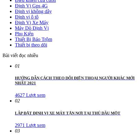
Điều khiển cửa cuốn
Định Vị Gps 4G
Định vị không dây
Định vị ô tô
Định Vị Xe Máy
Máy Dò Định Vị
Phụ Kiện
Thiết Bị Báo Trộm
Thiết bị theo dõi
Bài viết đọc nhiều
01
HƯỚNG DẪN CÁCH THEO DÕI ĐIỆN THOẠI NGƯỜI KHÁC MỚI
NHẤT 2021
4627 Lượt xem
02
LẮP ĐẶT ĐỊNH VỊ XE MÁY TẬN NƠI TẠI THỦ DẦU MỘT
2971 Lượt xem
03