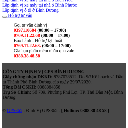
Lắp định vị xe máy tại nhà ở Bình Phước
Lắp định vị ô tô ở Bình Dương
Hỗ trợ tư vấn
Gọi tư vấn định vị
0397110684
(08:00 – 17:00)
0769.11.22.68
(08:00 – 17:00)
Bảo hành - Hỗ trợ kỹ thuật
0769.11.22.68.
(08:00 – 17:00)
Gia hạn phần mềm nhắn qua zalo
0388.38.48.58
CÔNG TY ĐỊNH VỊ GPS BÌNH DƯƠNG
Giấy chứng nhận DKKD:
8787078512. Do Sở Kế hoạch và Đầu
tư Thành Phố Bình Dương cấp ngày 29/07/2020.
Tổng Đài CSKH:
0388384858
Trụ Sở Chính:
Số 709, Phường Phú Lợi, TP. Thủ Dầu Một, Bình
Dương.
©
GPS365
- Định Vị GPS365 -
[ Hotline:
0388 38 48 58
]