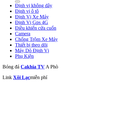
Định vị không dây
Định vị ô tô
Định Vị Xe Máy
Định Vị Gps 4G
Điều khiển cửa cuốn
Camera
Chống Trộm Xe Máy
Thiết bị theo dõi
Máy Dò Định Vị
Phụ Kiện
Bóng đá
Cakhia TV
A Phò
Link
Xôi Lạc
miễn phí