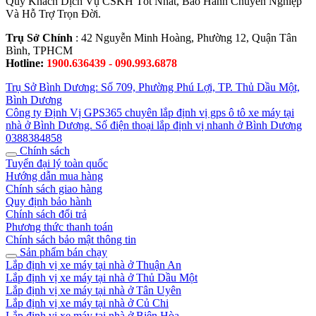
Quý Khách Dịch Vụ CSKH Tốt Nhất, Bảo Hành Chuyên Nghiệp
Và Hỗ Trợ Trọn Đời.
Trụ Sở Chính
: 42 Nguyễn Minh Hoàng, Phường 12, Quận Tân
Bình, TPHCM
Hotline:
1900.636439 - 090.993.6878
Trụ Sở Bình Dương: Số 709, Phường Phú Lợi, TP. Thủ Dầu Một,
Bình Dương
Công ty Định Vị GPS365 chuyên lắp định vị gps ô tô xe máy tại
nhà ở Bình Dương. Số điện thoại lắp định vị nhanh ở Bình Dương
0388384858
Chính sách
Tuyển đại lý toàn quốc
Hướng dẫn mua hàng
Chính sách giao hàng
Quy định bảo hành
Chính sách đổi trả
Phương thức thanh toán
Chính sách bảo mật thông tin
Sản phẩm bán chạy
Lắp định vị xe máy tại nhà ở Thuận An
Lắp định vị xe máy tại nhà ở Thủ Dầu Một
Lắp định vị xe máy tại nhà ở Tân Uyên
Lắp định vị xe máy tại nhà ở Củ Chi
Lắp định vị xe máy tại nhà ở Biên Hòa